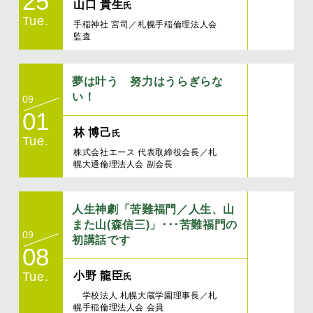
25
山口 貴生
氏
Tue.
手稲神社 宮司／札幌手稲倫理法人会
監査
夢は叶う 努力はうらぎらな
い！
09
01
林 博己
氏
Tue.
株式会社エース 代表取締役会長／札
幌大通倫理法人会 副会長
人生神劇「苦難福門／人生、山
また山(森信三)」･･･苦難福門の
09
初講話です
08
小野 龍臣
Tue.
氏
学校法人 札幌大蔵学園理事長／札
幌手稲倫理法人会 会員