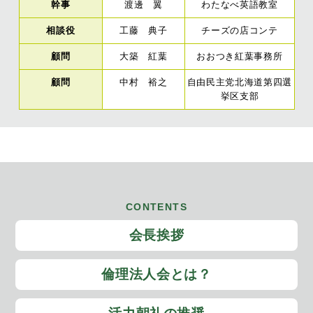
幹事
渡邊 翼
わたなべ英語教室
相談役
工藤 典子
チーズの店コンテ
顧問
大築 紅葉
おおつき紅葉事務所
顧問
中村 裕之
自由民主党北海道第四選
挙区支部
CONTENTS
会長挨拶
倫理法人会とは？