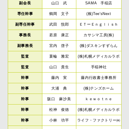
副会長
山口 武
SAMA 手稲店
専任幹事
鶴岡 文子
(株)Tee'sNext
副専任幹事
武田 悦郎
ＥＴーＥｎｇｌｉｓｈ
事務長
若原 康正
カサシマ工房(株)
副事務長
宮内 啓子
(株)ダスキンすずらん
監査
蓑輪 雅宏
(株)札幌メディカルラボ
監査
山口 貴生
手稲神社
幹事
藤内 実
藤内行政書士事務所
幹事
大浦 典
(株)テンズホーム
幹事
阪口 麻沙美
ｋｅｗｏｔｎｅ
幹事
松神 俊徳
(株)札幌メディカルラボ
幹事
小林 功平
ライフ・ファクトリー㈱