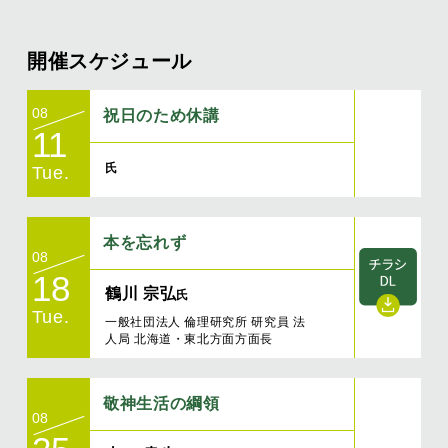
開催スケジュール
08
祝日のため休講
11
氏
Tue.
本を忘れず
08
18
鶴川 宗弘
氏
Tue.
一般社団法人 倫理研究所 研究員 法
人局 北海道・東北方面方面⾧
敬神生活の綱領
08