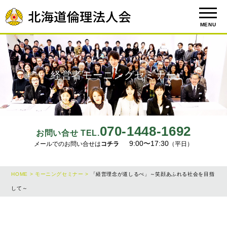
MENU
経営者モーニングセミナー
070-1448-1692
お問い合せ TEL.
9:00〜17:30
メールでのお問い合せは
コチラ
（平日）
HOME >
モーニングセミナー >
「経営理念が道しるべ」～笑顔あふれる社会を目指
して～