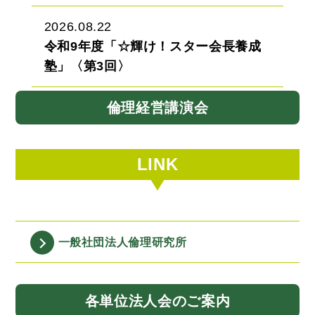
2026.08.22
令和9年度「☆輝け！スター会長養成
塾」〈第3回〉
倫理経営講演会
LINK
一般社団法人
倫理研究所
各単位法人会
のご案内