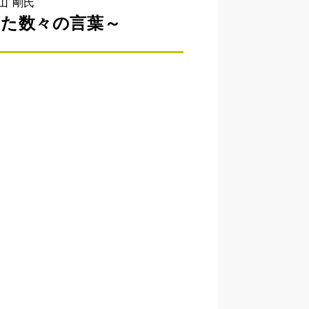
山 剛氏
えた数々の言葉～