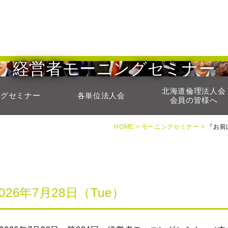
経営者モーニングセミナー
北海道倫理法人会
ングセミナー
各単位法人会
会員の皆様へ
HOME >
モーニングセミナー >
『お前
2026年7月28日（Tue）