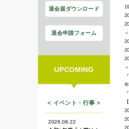
1
退会届ダウンロード
2
2
退会申請フォーム
2
UPCOMING
『
『
< イベント・行事 >
2
2
2026.08.22
2