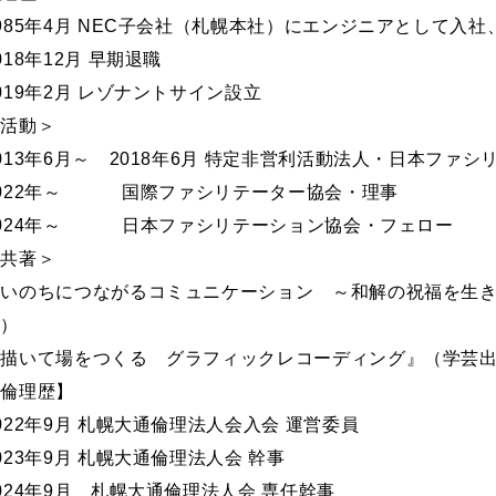
985年4月 NEC子会社（札幌本社）にエンジニアとして入社
018年12月 早期退職
019年2月 レゾナントサイン設立
＜活動＞
013年6月～ 2018年6月 特定非営利活動法人・日本ファ
2022年～ 国際ファシリテーター協会・理事
2024年～ 日本ファシリテーション協会・フェロー
＜共著＞
いのちにつながるコミュニケーション ～和解の祝福を生きる
年）
描いて場をつくる グラフィックレコーディング』（学芸出版
【倫理歴】
022年9月 札幌大通倫理法人会入会 運営委員
023年9月 札幌大通倫理法人会 幹事
024年9月 札幌大通倫理法人会 専任幹事