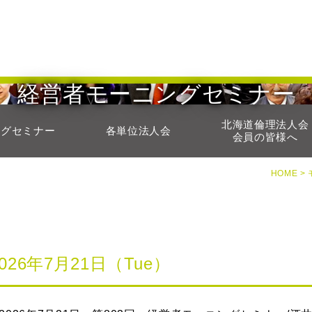
経営者モーニングセミナー
北海道倫理法人会
ングセミナー
各単位法人会
会員の皆様へ
HOME >
2026年7月21日（Tue）