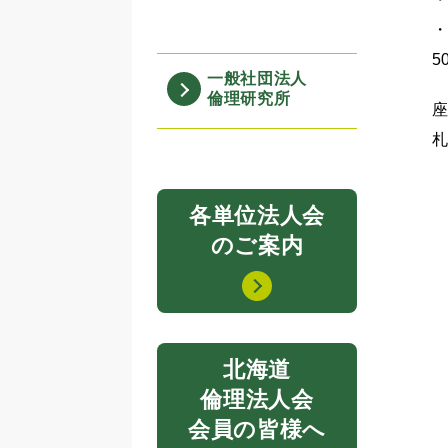
・
5
一般社団法人
倫理研究所
札
各単位法人会
のご案内
北海道
倫理法人会
会員の皆様へ