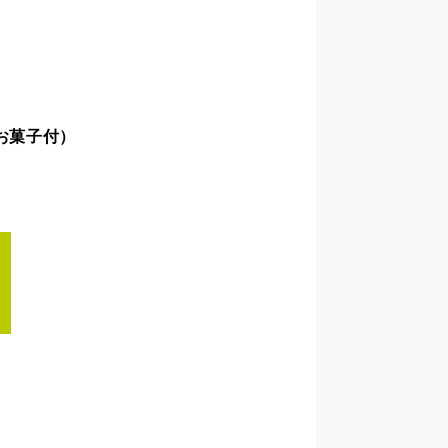
０
お菓子付）