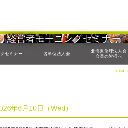
経営者モーニングセミナー
北海道倫理法人会
ングセミナー
各単位法人会
会員の皆様へ
HOME 
2026年6月10日（Wed）