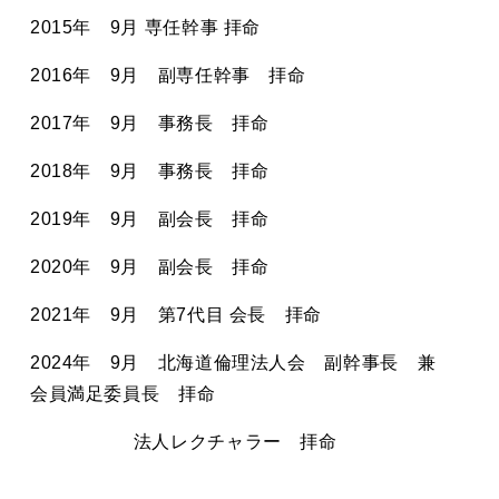
2015
年
9
月 専任幹事 拝命
2016
年
9
月 副専任幹事 拝命
2017
年
9
月 事務長 拝命
2018
年
9
月 事務長 拝命
2019
年
9
月 副会長 拝命
2020
年
9
月 副会長 拝命
2021
年
9
月 第
7
代目 会長 拝命
2024
年
9
月 北海道倫理法人会 副幹事長 兼
会員満足委員長 拝命
法人レクチャラー 拝命