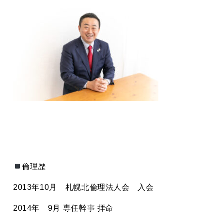
倫理歴
2013
年
10
月 札幌北倫理法人会 入会
2014
年
9
月 専任幹事 拝命