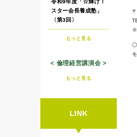
令和9年度「☆輝け！
スター会長養成塾」
〒
〈第3回〉
T
もっと見る
◯
< 倫理経営講演会 >
もっと見る
LINK