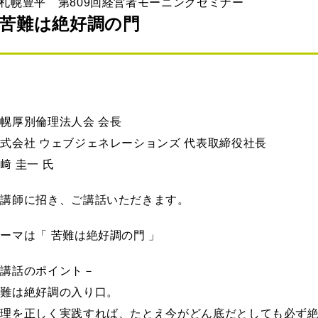
札幌豊平 第809回経営者モーニングセミナー
苦難は絶好調の門
幌厚別倫理法人会 会長
式会社 ウェブジェネレーションズ 代表取締役社長
﨑 圭一 氏
を講師に招き、ご講話いただきます。
ーマは「 苦難は絶好調の門 」
－講話のポイント－
苦難は絶好調の入り口。
倫理を正しく実践すれば、たとえ今がどん底だとしても必ず