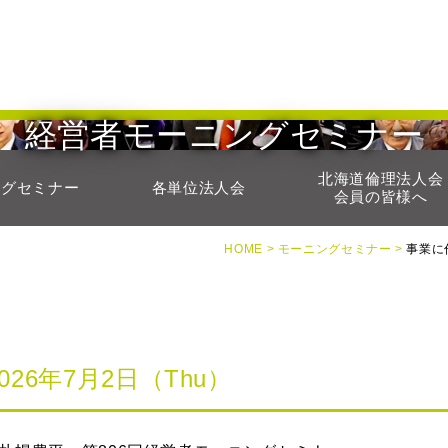
経営者モーニングセミナー
北海道倫理法人会
ングセミナー
各単位法人会
会員の皆様へ
HOME >
モーニングセミナー >
事業に
2026年7月2日（Thu）