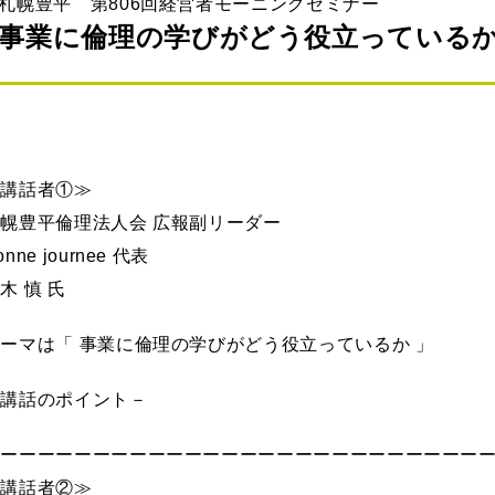
札幌豊平 第806回経営者モーニングセミナー
事業に倫理の学びがどう役立っている
≪講話者①≫
幌豊平倫理法人会 広報副リーダー
onne journee 代表
木 慎 氏
ーマは「 事業に倫理の学びがどう役立っているか 」
－講話のポイント－
ーーーーーーーーーーーーーーーーーーーーーーーーーーー
≪講話者②≫