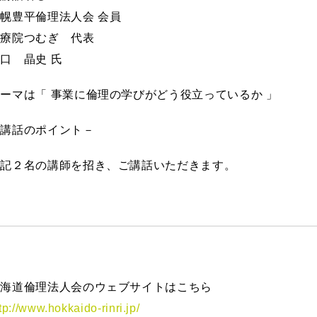
幌豊平倫理法人会 会員
治療院つむぎ 代表
口 晶史 氏
ーマは「 事業に倫理の学びがどう役立っているか 」
－講話のポイント－
上記２名の講師を招き、ご講話いただきます。
北海道倫理法人会のウェブサイトはこちら
tp://www.hokkaido-rinri.jp/