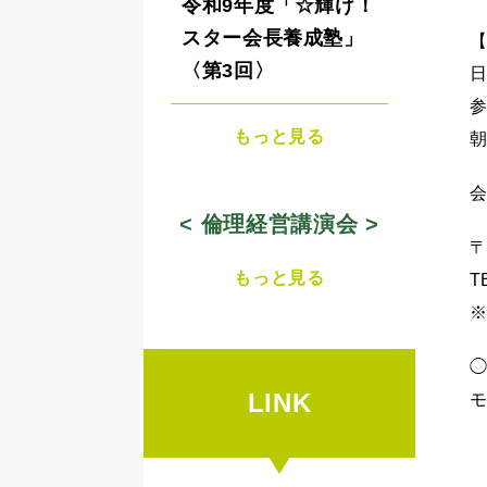
令和9年度「☆輝け！
スター会長養成塾」
〈第3回〉
日
もっと見る
< 倫理経営講演会 >
〒
もっと見る
T
◯
LINK