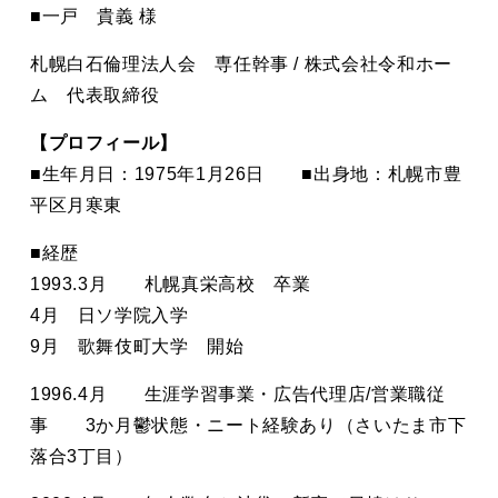
■一戸 貴義 様
札幌白石倫理法人会 専任幹事 / 株式会社令和ホー
ム 代表取締役
【プロフィール】
■生年月日：1975年1月26日 ■出身地：札幌市豊
平区月寒東
■経歴
1993.3月 札幌真栄高校 卒業
4月 日ソ学院入学
9月 歌舞伎町大学 開始
1996.4月 生涯学習事業・広告代理店/営業職従
事 3か月鬱状態・ニート経験あり（さいたま市下
落合3丁目）