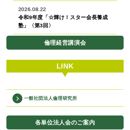
2026.08.22
令和9年度「☆輝け！スター会長養成
塾」〈第3回〉
倫理経営講演会
LINK
一般社団法人
倫理研究所
各単位法人会
のご案内