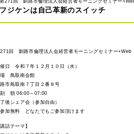
第271回 釧路市倫理法人会経営者モーニングセミナー+We
フジケンは自己革新のスイッチ
271回 釧路市倫理法人会経営者モーニングセミナー+Web
開催日 令和７年１２月１０日（水）
会場 鳥取南会館
釧路市鳥取南７丁目２番８号
刻 朝 06:00～07:00
終了後シェア会（参加自由）
※参加無料 どなたでもご参加頂けます
【講話テーマ】