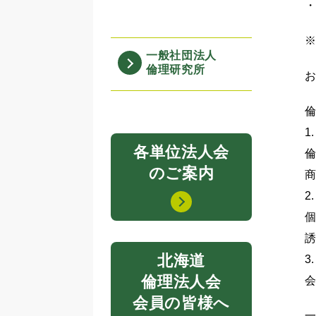
※
一般社団法人
倫理研究所
お
1
各単位法人会
のご案内
2
北海道
3
倫理法人会
会員の皆様へ