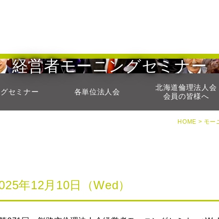
経営者モーニングセミナー
北海道倫理法人会
ングセミナー
各単位法人会
会員の皆様へ
HOME >
モー
2025年12月10日（Wed）