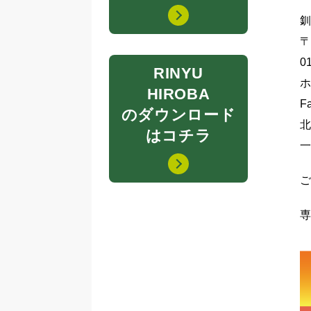
〒
0
RINYU
ホ
HIROBA
F
のダウンロード
北
はコチラ
一
専