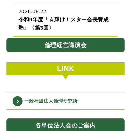
2026.08.22
令和9年度「☆輝け！スター会長養成
塾」〈第3回〉
倫理経営講演会
LINK
一般社団法人
倫理研究所
各単位法人会
のご案内