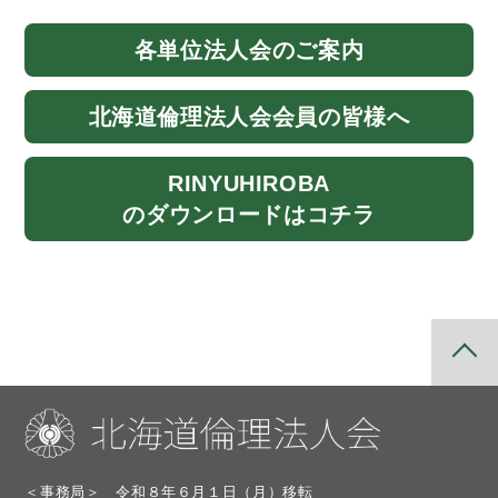
各単位法人会
のご案内
北海道
倫理法人会
会員の皆様へ
RINYU
HIROBA
のダウンロード
はコチラ
＜事務局＞ 令和８年６月１日（月）移転