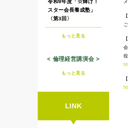
令和9年度「☆輝け！
メ
スター会長養成塾」
【
〈第3回〉
もっと見る
【
< 倫理経営講演会 >
ht
もっと見る
【
ht
LINK