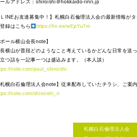
ールアドレス：shiroishi＠hokkaido-rinri.jp
ＬINEお友達募集中！】札幌白石倫理法人会の最新情報が
ご登録はこちら
https://lin.ee/wEpYu7m
ポール横山会長note】
会長横山が普段どのようなこと考えているかどんな日常を送
役立つ話を一記事一つは盛込みます。（本人談）
tps://note.com/paul_shiroishi
札幌白石倫理法人会note】従来配布していたチラシ、ご案
tps://note.com/shiroishi_ri
札幌白石倫理法人会