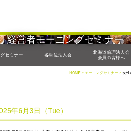
経営者モーニングセミナー
北海道倫理法人会
ングセミナー
各単位法人会
会員の皆様へ
HOME >
モーニングセミナー >
女性
2025年6月3日（Tue）