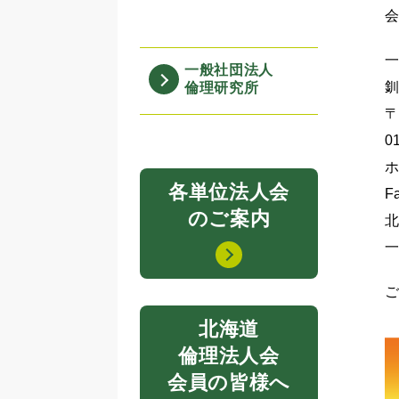
一般社団法人
倫理研究所
〒
0
ホ
各単位法人会
F
のご案内
北
一
ご
北海道
倫理法人会
会員の皆様へ