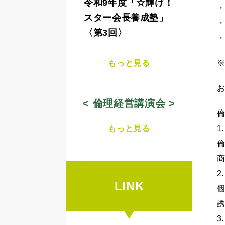
令和9年度「☆輝け！
スター会長養成塾」
〈第3回〉
もっと見る
※
お
< 倫理経営講演会 >
もっと見る
1
2
LINK
3