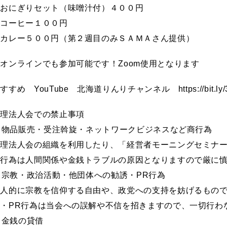
・おにぎりセット（味噌汁付）４００円
・コーヒー１００円
・カレー５００円（第２週目のみＳＡＭＡさん提供）
オンラインでも参加可能です！Zoom使用となります
すすめ YouTube 北海道りんりチャンネル https://bit.l
倫理法人会での禁止事項
. 物品販売・受注斡旋・ネットワークビジネスなど商行為
倫理法人会の組織を利用したり、「経営者モーニングセミナ
商行為は人間関係や金銭トラブルの原因となりますので厳に
. 宗教・政治活動・他団体への勧誘・PR行為
個人的に宗教を信仰する自由や、政党への支持を妨げるもの
誘・PR行為は当会への誤解や不信を招きますので、一切行わ
. 金銭の貸借