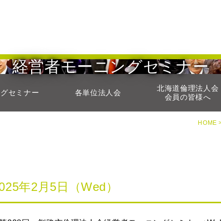
経営者モーニングセミナー
北海道倫理法人会
ングセミナー
各単位法人会
会員の皆様へ
HOME 
2025年2月5日（Wed）