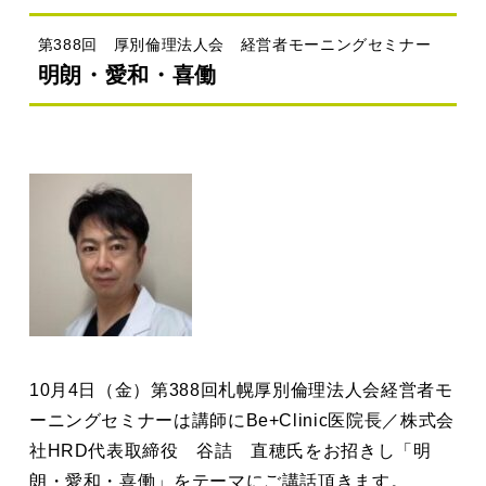
第388回 厚別倫理法人会 経営者モーニングセミナー
明朗・愛和・喜働
10月4日（金）第388回札幌厚別倫理法人会経営者モ
ーニングセミナーは講師にBe+Clinic医院長／株式会
社HRD代表取締役 谷詰 直穂
氏をお招きし「明
朗・愛和・喜働
」をテーマにご講話頂きます。