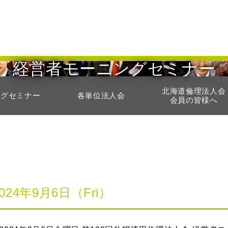
経営者モーニングセミナー
北海道倫理法人会
ングセミナー
各単位法人会
会員の皆様へ
2024年9月6日（Fri）