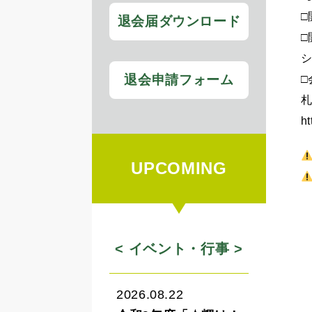
□
退会届ダウンロード
□
シ
退会申請フォーム
□
札
h
UPCOMING
< イベント・行事 >
2026.08.22