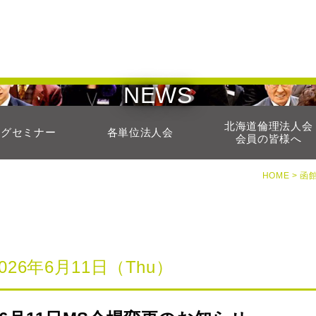
NEWS
北海道倫理法人会
ングセミナー
各単位法人会
会員の皆様へ
HOME >
函
2026年6月11日（Thu）