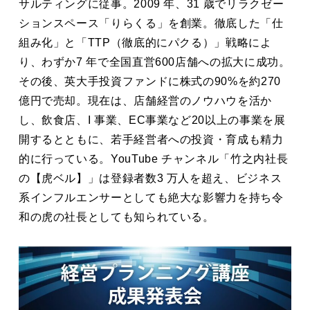
サルティングに従事。2009 年、31 歳でリラクゼー
ションスペース「りらくる」を創業。徹底した「仕
組み化」と「TTP（徹底的にパクる）」戦略によ
り、わずか7 年で全国直営600店舗への拡大に成功。
その後、英大手投資ファンドに株式の90%を約270
億円で売却。現在は、店舗経営のノウハウを活か
し、飲食店、I 事業、EC事業など20以上の事業を展
開するとともに、若手経営者への投資・育成も精力
的に行っている。YouTube チャンネル「竹之内社長
の【虎ベル】」は登録者数3 万人を超え、ビジネス
系インフルエンサーとしても絶大な影響力を持ち令
和の虎の社長としても知られている。